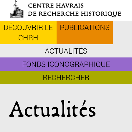
Aller
au
contenu
principal
DÉCOUVRIR LE
PUBLICATIONS
CHRH
ACTUALITÉS
FONDS ICONOGRAPHIQUE
RECHERCHER
Actualités