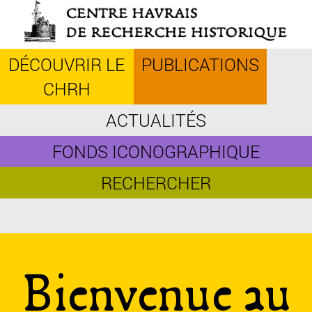
Aller
au
contenu
principal
DÉCOUVRIR LE
PUBLICATIONS
CHRH
ACTUALITÉS
FONDS ICONOGRAPHIQUE
RECHERCHER
Bienvenue au