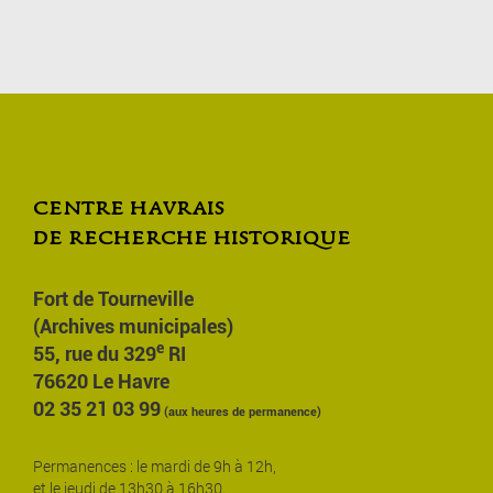
centre havrais
de recherche historique
Fort de Tourneville
(Archives municipales)
e
55, rue du 329
RI
76620 Le Havre
02 35 21 03 99
(aux heures de permanence)
Permanences : le mardi de 9h à 12h,
et le jeudi de 13h30 à 16h30.