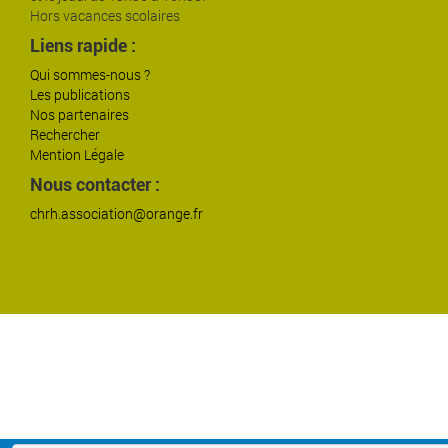
Hors vacances scolaires
Liens rapide :
Qui sommes-nous ?
Les publications
Nos partenaires
Rechercher
Mention Légale
Nous contacter :
chrh.association@orange.fr