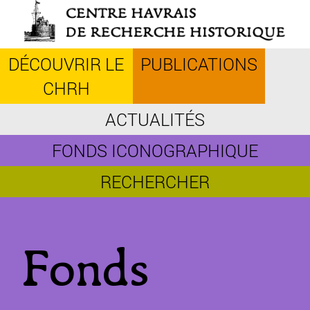
Aller
au
contenu
principal
DÉCOUVRIR LE
PUBLICATIONS
CHRH
ACTUALITÉS
FONDS ICONOGRAPHIQUE
RECHERCHER
Fonds