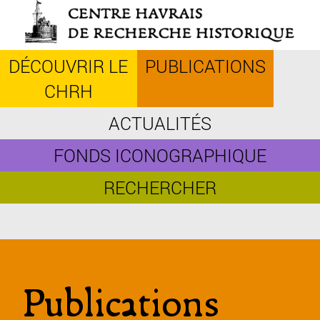
Aller
au
contenu
principal
DÉCOUVRIR LE
PUBLICATIONS
CHRH
ACTUALITÉS
FONDS ICONOGRAPHIQUE
RECHERCHER
Publications