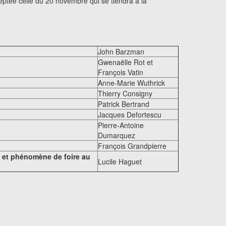
eptée celle du 20 novembre qui se tiendra à la
John Barzman
Gwenaëlle Rot et
François Vatin
Anne-Marie Wuthrick
Thierry Consigny
Patrick Bertrand
Jacques Defortescu
Pierre-Antoine
Dumarquez
François Grandpierre
e et phénomène de foire au
Lucile Haguet