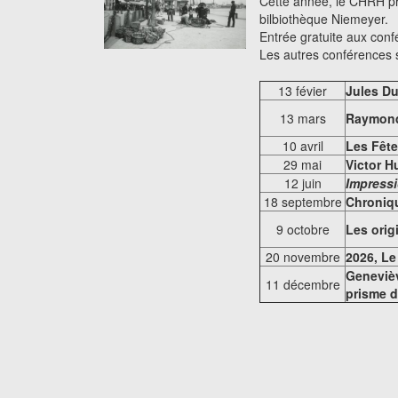
Cette année, le CHRH pro
bilbiothèque Niemeyer.
Entrée gratuite aux confé
Les autres conférences s
13 févier
Jules Du
13 mars
Raymond 
10 avril
Les Fête
29 mai
Victor H
12 juin
Impressi
18 septembre
Chroniqu
9 octobre
Les orig
20 novembre
2026, Le
Genevièv
11 décembre
prisme 