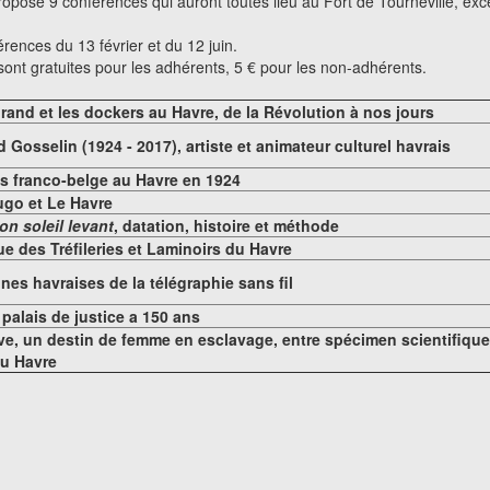
pose 9 conférences qui auront toutes lieu au Fort de Tourneville, exc
rences du 13 février et du 12 juin.
ont gratuites pour les adhérents, 5 € pour les non-adhérents.
rand et les dockers au Havre, de la Révolution à nos jours
Gosselin (1924 - 2017), artiste et animateur culturel havrais
s franco-belge au Havre en 1924
ugo et Le Havre
on soleil levant
, datation, histoire et méthode
e des Tréfileries et Laminoirs du Havre
ines havraises de la télégraphie sans fil
 palais de justice a 150 ans
e, un destin de femme en esclavage, entre spécimen scientifiqu
du Havre