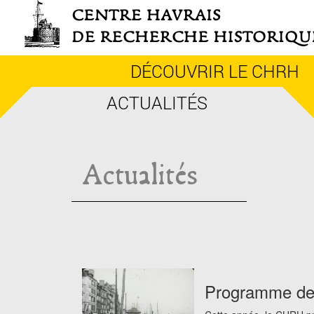
Aller
au
contenu
principal
DÉCOUVRIR LE CHRH
ACTUALITÉS
Actualités
Programme de