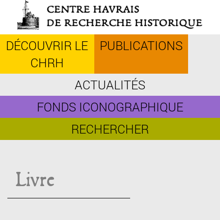
Aller
au
contenu
principal
DÉCOUVRIR LE
PUBLICATIONS
CHRH
ACTUALITÉS
FONDS ICONOGRAPHIQUE
RECHERCHER
Livre