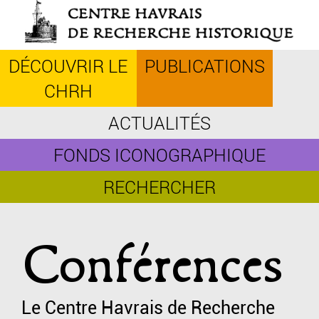
Aller
au
contenu
principal
DÉCOUVRIR LE
PUBLICATIONS
CHRH
ACTUALITÉS
FONDS ICONOGRAPHIQUE
RECHERCHER
Conférences
Le Centre Havrais de Recherche