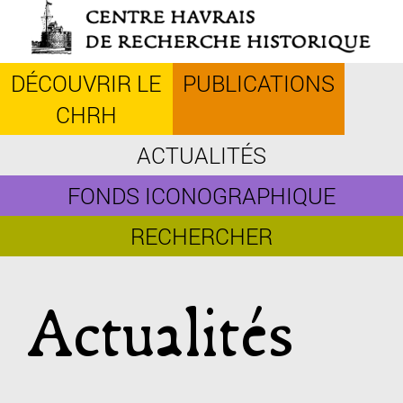
Aller
au
contenu
principal
DÉCOUVRIR LE
PUBLICATIONS
CHRH
ACTUALITÉS
FONDS ICONOGRAPHIQUE
RECHERCHER
Actualités